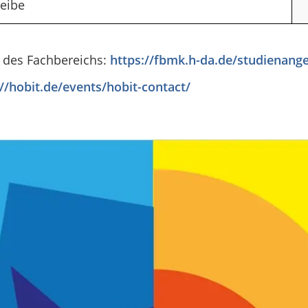
heibe
 des Fachbereichs:
https://fbmk.h-da.de/studienang
://hobit.de/events/hobit-contact/