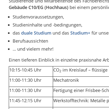
Studierende und Mitarbeitende des Fachbereich
Gebäude C10/EG (Hochhaus)
bei einem persönli
Studienvoraussetzungen,
Studieninhalte und -bedingungen,
das
duale Studium
und das
Studium+
für unse
Berufsaussichten
… und vielem mehr!
Einen tieferen Einblick in einzelne praxisnahe
10:15-10:45 Uhr
CO
im Kreislauf – flüssige 
2
11:00-11:30 Uhr
Mechatronik
11:00-11:30 Uhr
Fertigung einer Frisbee-Sc
11:45-12:15 Uhr
Werkstofftechnik: Metalle 