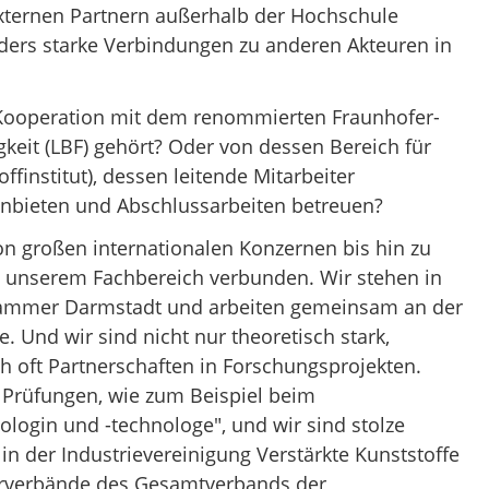
externen Partnern außerhalb der Hochschule
rs starke Verbindungen zu anderen Akteuren in
 Kooperation mit dem renommierten Fraunhofer-
igkeit (LBF) gehört? Oder von dessen Bereich für
finstitut), dessen leitende Mitarbeiter
anbieten und Abschlussarbeiten betreuen?
on großen internationalen Konzernen bis hin zu
it unserem Fachbereich verbunden. Wir stehen in
kammer Darmstadt und arbeiten gemeinsam an der
. Und wir sind nicht nur theoretisch stark,
h oft Partnerschaften in Forschungsprojekten.
n Prüfungen, wie zum Beispiel beim
login und -technologe", und wir sind stolze
 der Industrievereinigung Verstärkte Kunststoffe
erverbände des Gesamtverbands der