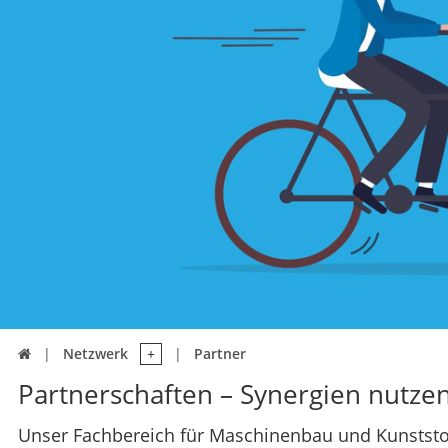
Netzwerk
Partner

Partnerschaften – Synergien nutz
Unser Fachbereich für Maschinenbau und Kunststof