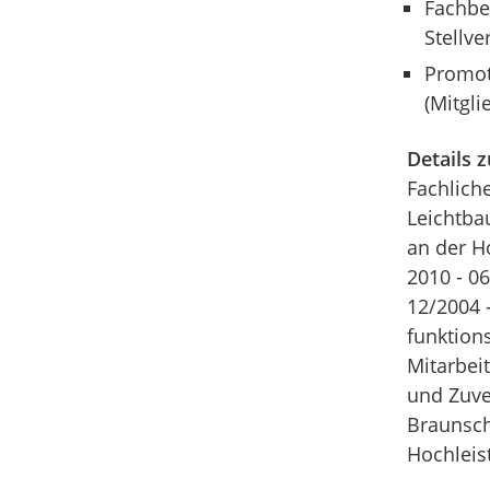
Fachber
Stellve
Promot
(Mitgli
Details 
Fachlich
Leichtba
an der H
2010 - 0
12/2004 -
funktion
Mitarbei
und Zuve
Braunsch
Hochleis