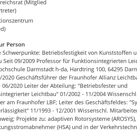
eichsrat (Mitglied
rtreter)
ionszentrum
ed)
zur Person
e Schwerpunkte: Betriebsfestigkeit von Kunststoffen 
u Seit 09/2009 Professor für Funktionsintegrierten Le
ochschule Darmstadt h-da, Hardtring 100, 64295 Dar
6/2020 Geschäftsführer der Fraunhofer Allianz Leichtb
 06/2020 Leiter der Abteilung: "Betriebsfester und
sintegrierter Leichtbau" 01/2002 - 11/2004 Wissenschl
ter am Fraunhofer LBF; Leiter des Geschäftsfeldes: "
rlässigkeit" 11/1993 - 12/2001 Wissenschl. Mitarbeite
weig; Projekte zu: adaptiven Rotorsysteme (AROSYS),
tungsstromabnehmer (HSA) und in der Verkehrstechn