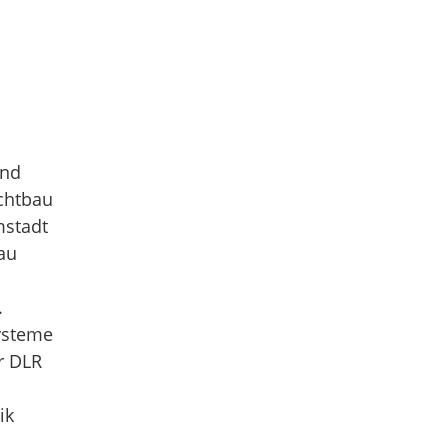
und
ichtbau
mstadt
au
.
Systeme
r DLR
ik