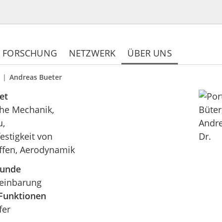
FORSCHUNG
NETZWERK
ÜBER UNS
Andreas Bueter
et
he Mechanik,
u,
estigkeit von
ffen, Aerodynamik
tunde
einbarung
Funktionen
fer